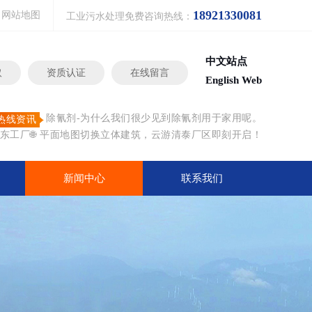
18921330081
网站地图
工业污水处理免费咨询热线：
中文站点
取
资质认证
在线留言
English Web
除氰剂-为什么我们很少见到除氰剂用于家用呢。
热线资讯
东工厂🌐 平面地图切换立体建筑，云游清泰厂区即刻开启！
新闻中心
联系我们