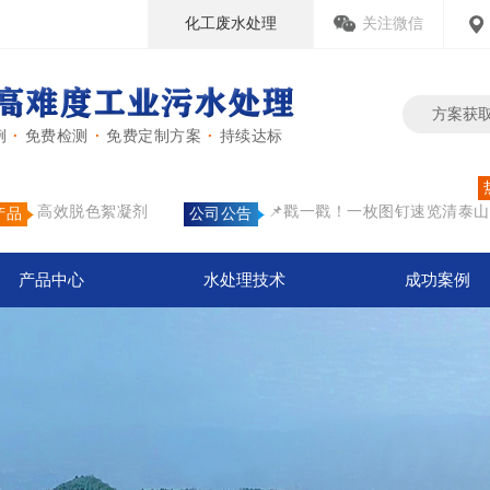
化工废水处理
关注微信
方案获
例
·
免费检测
·
免费定制方案
·
持续达标
高效脱色絮凝剂
📌戳一戳！一枚图钉速览清泰山
产品
公司公告
产品中心
水处理技术
成功案例